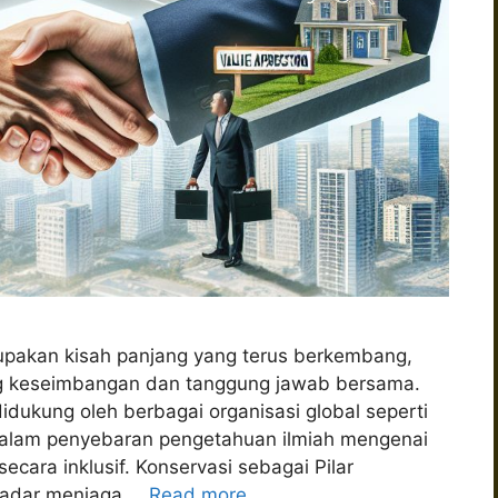
pakan kisah panjang yang terus berkembang,
ng keseimbangan dan tanggung jawab bersama.
ukung oleh berbagai organisasi global seperti
 dalam penyebaran pengetahuan ilmiah mengenai
ecara inklusif. Konservasi sebagai Pilar
ekadar menjaga …
Read more