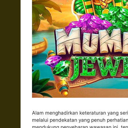
Alam menghadirkan keteraturan yang seri
melalui pendekatan yang penuh perhatian
mendukung penyebaran wawasan ini, ter