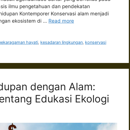
sis ilmu pengetahuan dan pendekatan
ehidupan Kontemporer Konservasi alam menjadi
ngan ekosistem di …
Read more
nekaragaman hayati
,
kesadaran lingkungan
,
konservasi
dupan dengan Alam:
entang Edukasi Ekologi