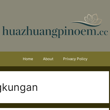
Home
About
Privacy Policy
ngkungan