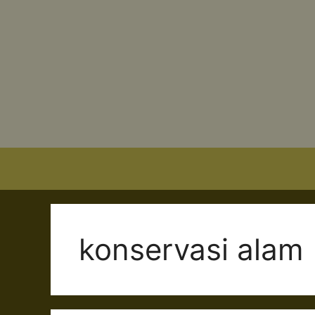
Skip
to
content
konservasi alam