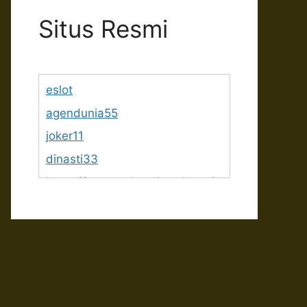
Situs Resmi
eslot
agendunia55
joker11
dinasti33
https://www.salmonbrookmusic
series.com/about/
https://alexandrebuffalo.com/
https://www.keytothehillsfarm.c
om/stallions/
https://ehhop.org/english/