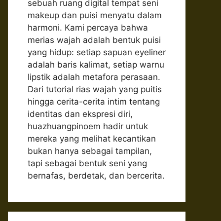
sebuah ruang digital tempat seni
makeup dan puisi menyatu dalam
harmoni. Kami percaya bahwa
merias wajah adalah bentuk puisi
yang hidup: setiap sapuan eyeliner
adalah baris kalimat, setiap warnu
lipstik adalah metafora perasaan.
Dari tutorial rias wajah yang puitis
hingga cerita-cerita intim tentang
identitas dan ekspresi diri,
huazhuangpinoem hadir untuk
mereka yang melihat kecantikan
bukan hanya sebagai tampilan,
tapi sebagai bentuk seni yang
bernafas, berdetak, dan bercerita.