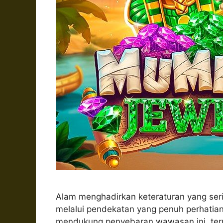
Alam menghadirkan keteraturan yang seri
melalui pendekatan yang penuh perhatian
mendukung penyebaran wawasan ini, ter