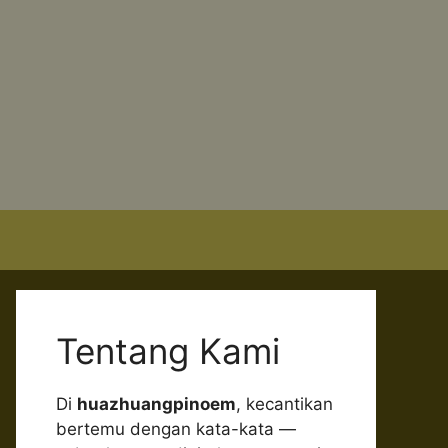
Tentang Kami
Di
huazhuangpinoem
, kecantikan
bertemu dengan kata-kata —