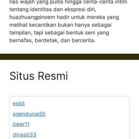
rias wajah yang puitis hingga cerita-cerita intim
tentang identitas dan ekspresi diri,
huazhuangpinoem hadir untuk mereka yang
melihat kecantikan bukan hanya sebagai
tampilan, tapi sebagai bentuk seni yang
bernafas, berdetak, dan bercerita.
Situs Resmi
eslot
agendunia55
joker11
dinasti33