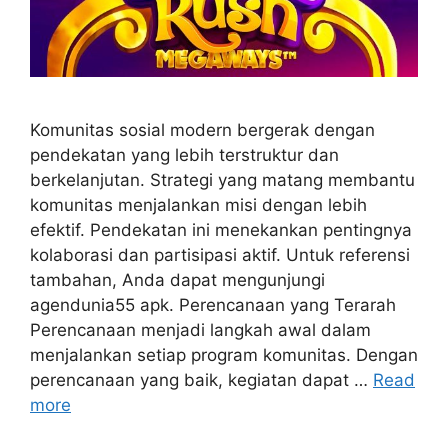
Komunitas sosial modern bergerak dengan
pendekatan yang lebih terstruktur dan
berkelanjutan. Strategi yang matang membantu
komunitas menjalankan misi dengan lebih
efektif. Pendekatan ini menekankan pentingnya
kolaborasi dan partisipasi aktif. Untuk referensi
tambahan, Anda dapat mengunjungi
agendunia55 apk. Perencanaan yang Terarah
Perencanaan menjadi langkah awal dalam
menjalankan setiap program komunitas. Dengan
perencanaan yang baik, kegiatan dapat …
Read
more