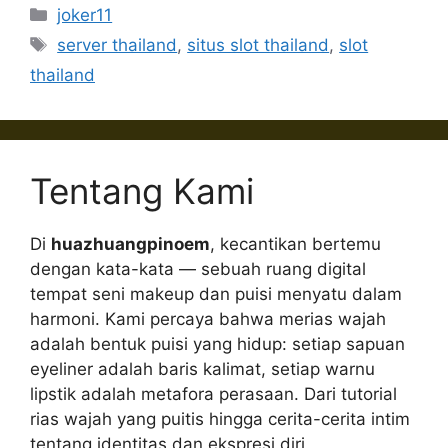
Categories
joker11
Tags
server thailand
,
situs slot thailand
,
slot
thailand
Tentang Kami
Di
huazhuangpinoem
, kecantikan bertemu
dengan kata-kata — sebuah ruang digital
tempat seni makeup dan puisi menyatu dalam
harmoni. Kami percaya bahwa merias wajah
adalah bentuk puisi yang hidup: setiap sapuan
eyeliner adalah baris kalimat, setiap warnu
lipstik adalah metafora perasaan. Dari tutorial
rias wajah yang puitis hingga cerita-cerita intim
tentang identitas dan ekspresi diri,