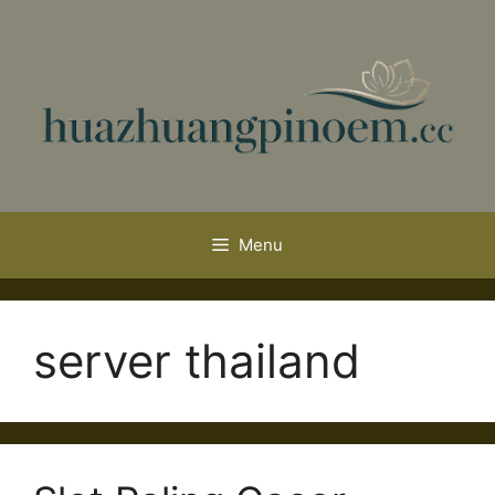
Skip
to
content
Menu
server thailand