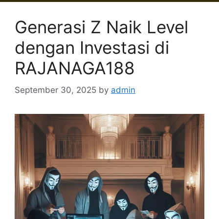
Generasi Z Naik Level
dengan Investasi di
RAJANAGA188
September 30, 2025
by
admin