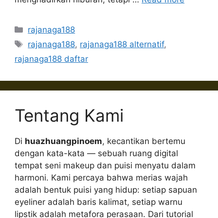
Categories
rajanaga188
Tags
rajanaga188
,
rajanaga188 alternatif
,
rajanaga188 daftar
Tentang Kami
Di
huazhuangpinoem
, kecantikan bertemu
dengan kata-kata — sebuah ruang digital
tempat seni makeup dan puisi menyatu dalam
harmoni. Kami percaya bahwa merias wajah
adalah bentuk puisi yang hidup: setiap sapuan
eyeliner adalah baris kalimat, setiap warnu
lipstik adalah metafora perasaan. Dari tutorial