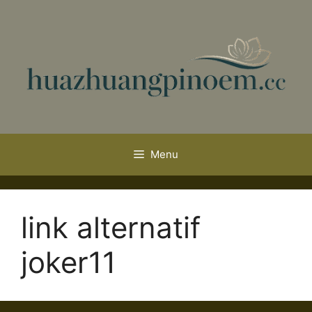
Skip
to
content
Menu
link alternatif
joker11