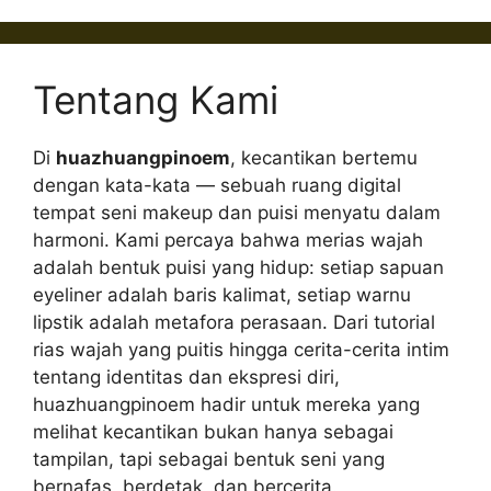
Tentang Kami
Di
huazhuangpinoem
, kecantikan bertemu
dengan kata-kata — sebuah ruang digital
tempat seni makeup dan puisi menyatu dalam
harmoni. Kami percaya bahwa merias wajah
adalah bentuk puisi yang hidup: setiap sapuan
eyeliner adalah baris kalimat, setiap warnu
lipstik adalah metafora perasaan. Dari tutorial
rias wajah yang puitis hingga cerita-cerita intim
tentang identitas dan ekspresi diri,
huazhuangpinoem hadir untuk mereka yang
melihat kecantikan bukan hanya sebagai
tampilan, tapi sebagai bentuk seni yang
bernafas, berdetak, dan bercerita.