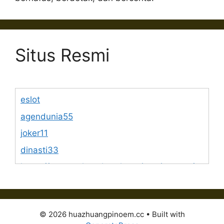
Situs Resmi
eslot
agendunia55
joker11
dinasti33
https://www.salmonbrookmusicseries.com/a
bout/
https://alexandrebuffalo.com/
https://www.keytothehillsfarm.com/stallions/
© 2026 huazhuangpinoem.cc
• Built with