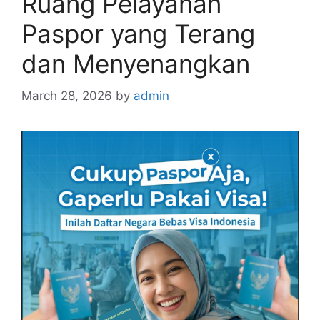
Ruang Pelayanan
Paspor yang Terang
dan Menyenangkan
March 28, 2026
by
admin