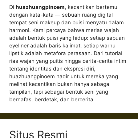
Di
huazhuangpinoem
, kecantikan bertemu
dengan kata-kata — sebuah ruang digital
tempat seni makeup dan puisi menyatu dalam
harmoni. Kami percaya bahwa merias wajah
adalah bentuk puisi yang hidup: setiap sapuan
eyeliner adalah baris kalimat, setiap warnu
lipstik adalah metafora perasaan. Dari tutorial
rias wajah yang puitis hingga cerita-cerita intim
tentang identitas dan ekspresi diri,
huazhuangpinoem hadir untuk mereka yang
melihat kecantikan bukan hanya sebagai
tampilan, tapi sebagai bentuk seni yang
bernafas, berdetak, dan bercerita.
Situs Resmi