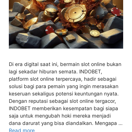
Di era digital saat ini, bermain slot online bukan
lagi sekadar hiburan semata. INDOBET,
platform slot online terpercaya, hadir sebagai
solusi bagi para pemain yang ingin merasakan
keseruan sekaligus potensi keuntungan nyata.
Dengan reputasi sebagai slot online tergacor,
INDOBET memberikan kesempatan bagi siapa
saja untuk mengubah hoki mereka menjadi
dana darurat yang bisa diandalkan. Mengapa …
Read more