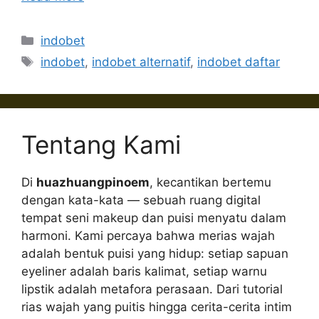
Categories
indobet
Tags
indobet
,
indobet alternatif
,
indobet daftar
Tentang Kami
Di
huazhuangpinoem
, kecantikan bertemu
dengan kata-kata — sebuah ruang digital
tempat seni makeup dan puisi menyatu dalam
harmoni. Kami percaya bahwa merias wajah
adalah bentuk puisi yang hidup: setiap sapuan
eyeliner adalah baris kalimat, setiap warnu
lipstik adalah metafora perasaan. Dari tutorial
rias wajah yang puitis hingga cerita-cerita intim