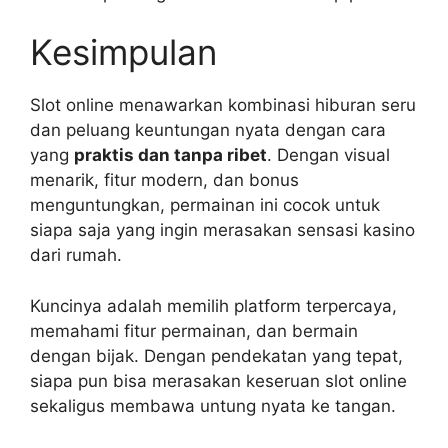
Kesimpulan
Slot online menawarkan kombinasi hiburan seru
dan peluang keuntungan nyata dengan cara
yang
praktis dan tanpa ribet
. Dengan visual
menarik, fitur modern, dan bonus
menguntungkan, permainan ini cocok untuk
siapa saja yang ingin merasakan sensasi kasino
dari rumah.
Kuncinya adalah memilih platform terpercaya,
memahami fitur permainan, dan bermain
dengan bijak. Dengan pendekatan yang tepat,
siapa pun bisa merasakan keseruan slot online
sekaligus membawa untung nyata ke tangan.