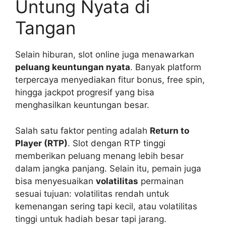
Untung Nyata di
Tangan
Selain hiburan, slot online juga menawarkan
peluang keuntungan nyata
. Banyak platform
terpercaya menyediakan fitur bonus, free spin,
hingga jackpot progresif yang bisa
menghasilkan keuntungan besar.
Salah satu faktor penting adalah
Return to
Player (RTP)
. Slot dengan RTP tinggi
memberikan peluang menang lebih besar
dalam jangka panjang. Selain itu, pemain juga
bisa menyesuaikan
volatilitas
permainan
sesuai tujuan: volatilitas rendah untuk
kemenangan sering tapi kecil, atau volatilitas
tinggi untuk hadiah besar tapi jarang.