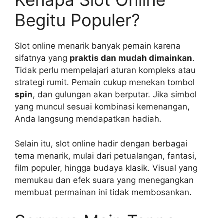
Begitu Populer?
Slot online menarik banyak pemain karena
sifatnya yang
praktis dan mudah dimainkan
.
Tidak perlu mempelajari aturan kompleks atau
strategi rumit. Pemain cukup menekan tombol
spin
, dan gulungan akan berputar. Jika simbol
yang muncul sesuai kombinasi kemenangan,
Anda langsung mendapatkan hadiah.
Selain itu, slot online hadir dengan berbagai
tema menarik, mulai dari petualangan, fantasi,
film populer, hingga budaya klasik. Visual yang
memukau dan efek suara yang menegangkan
membuat permainan ini tidak membosankan.