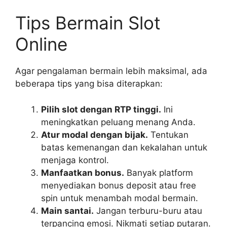
Tips Bermain Slot
Online
Agar pengalaman bermain lebih maksimal, ada
beberapa tips yang bisa diterapkan:
Pilih slot dengan RTP tinggi.
Ini
meningkatkan peluang menang Anda.
Atur modal dengan bijak.
Tentukan
batas kemenangan dan kekalahan untuk
menjaga kontrol.
Manfaatkan bonus.
Banyak platform
menyediakan bonus deposit atau free
spin untuk menambah modal bermain.
Main santai.
Jangan terburu-buru atau
terpancing emosi. Nikmati setiap putaran.