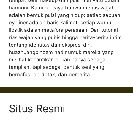
tempat seni makeup dan puisi menyatu dalam
harmoni. Kami percaya bahwa merias wajah
adalah bentuk puisi yang hidup: setiap sapuan
eyeliner adalah baris kalimat, setiap warnu
lipstik adalah metafora perasaan. Dari tutorial
rias wajah yang puitis hingga cerita-cerita intim
tentang identitas dan ekspresi diri,
huazhuangpinoem hadir untuk mereka yang
melihat kecantikan bukan hanya sebagai
tampilan, tapi sebagai bentuk seni yang
bernafas, berdetak, dan bercerita.
Situs Resmi