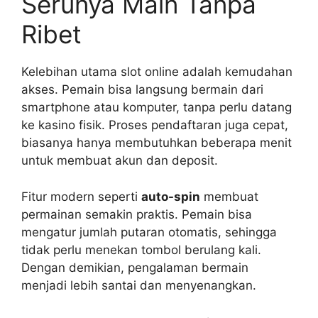
Serunya Main Tanpa
Ribet
Kelebihan utama slot online adalah kemudahan
akses. Pemain bisa langsung bermain dari
smartphone atau komputer, tanpa perlu datang
ke kasino fisik. Proses pendaftaran juga cepat,
biasanya hanya membutuhkan beberapa menit
untuk membuat akun dan deposit.
Fitur modern seperti
auto-spin
membuat
permainan semakin praktis. Pemain bisa
mengatur jumlah putaran otomatis, sehingga
tidak perlu menekan tombol berulang kali.
Dengan demikian, pengalaman bermain
menjadi lebih santai dan menyenangkan.