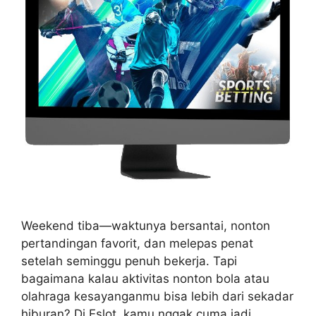
Weekend tiba—waktunya bersantai, nonton
pertandingan favorit, dan melepas penat
setelah seminggu penuh bekerja. Tapi
bagaimana kalau aktivitas nonton bola atau
olahraga kesayanganmu bisa lebih dari sekadar
hiburan? Di Eslot, kamu nggak cuma jadi