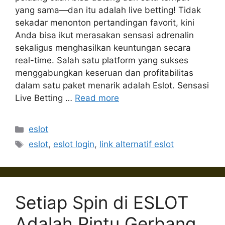
yang sama—dan itu adalah live betting! Tidak
sekadar menonton pertandingan favorit, kini
Anda bisa ikut merasakan sensasi adrenalin
sekaligus menghasilkan keuntungan secara
real-time. Salah satu platform yang sukses
menggabungkan keseruan dan profitabilitas
dalam satu paket menarik adalah Eslot. Sensasi
Live Betting …
Read more
Categories
eslot
Tags
eslot
,
eslot login
,
link alternatif eslot
Setiap Spin di ESLOT
Adalah Pintu Gerbang