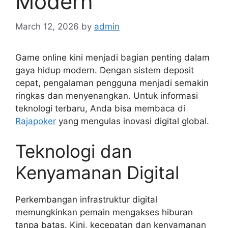
Modern
March 12, 2026
by
admin
Game online kini menjadi bagian penting dalam
gaya hidup modern. Dengan sistem deposit
cepat, pengalaman pengguna menjadi semakin
ringkas dan menyenangkan. Untuk informasi
teknologi terbaru, Anda bisa membaca di
Rajapoker
yang mengulas inovasi digital global.
Teknologi dan
Kenyamanan Digital
Perkembangan infrastruktur digital
memungkinkan pemain mengakses hiburan
tanpa batas. Kini, kecepatan dan kenyamanan