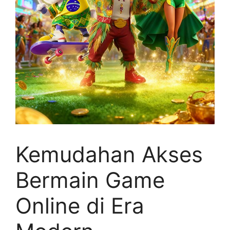
Kemudahan Akses
Bermain Game
Online di Era